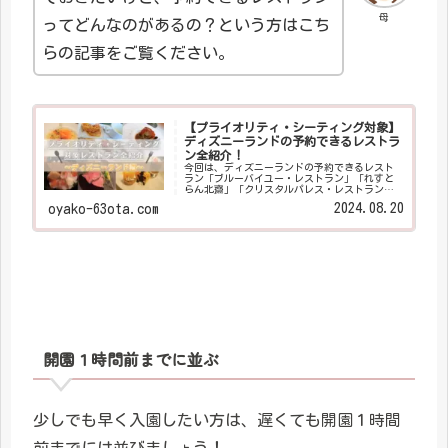
母
ってどんなのがあるの？という方はこち
らの記事をご覧ください。
【プライオリティ・シーティング対象】
ディズニーランドの予約できるレストラ
ン全紹介！
今回は、ディズニーランドの予約できるレスト
ラン「ブルーバイユー・レストラン」「れすと
らん北齋」「クリスタルパレス・レストラン」
「センターストリート・コーヒーハウス」「イ
2024.08.20
oyako-63ota.com
ーストサイド・カフェ」をご紹介します！ 私た
ちの好き度と、レストランのおすすめポイント
もお伝えしますので、ぜひ最後までご覧くださ
い。 レストラン選びのお役に立てればうれしい
です(/・ω・)/
開園１時間前までに並ぶ
少しでも早く入園したい方は、遅くても開園１時間