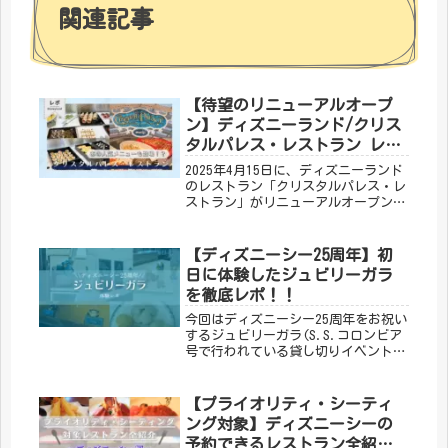
関連記事
【待望のリニューアルオープ
ン】ディズニーランド/クリス
タルパレス・レストラン レポ
| メニュー紹介
2025年4月15日に、ディズニーランド
のレストラン「クリスタルパレス・レ
ストラン」がリニューアルオープンし
ました！約8か月休止していたので、
楽しみに待っていた方も多いのではな
いでしょうか？お値段は大人5,000円
【ディズニーシー25周年】初
／ 7～11歳のお子様2,500円 ／ 4～6
日に体験したジュビリーガラ
歳のお子様1,500円で、制限時間は75
を徹底レポ！！
分でした。今回の記事では、再開した
クリパレのレポートをしていきたいと
今回はディズニーシー25周年をお祝い
思います_(._.)_
するジュビリーガラ(S.S.コロンビア
号で行われている貸し切りイベント)
を楽しんできましたので、そのレポを
していきます!!
【プライオリティ・シーティ
ング対象】ディズニーシーの
予約できるレストラン全紹