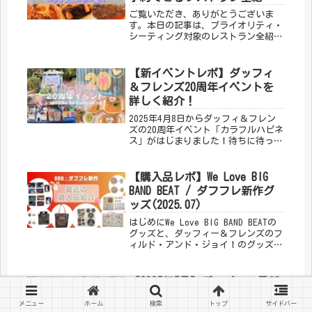
介！
ご覧いただき、ありがとうございま
す。本日の記事は、プライオリティ・
シーティング対象のレストラン全紹介
のディズニーシー編をお届けします！
ディズニーシーの予約できるレストラ
ンは、「ホライズンベイ・レストラ
【新イベントレポ】ダッフィ
ン」「S.S.コロンビア・ダイニングル
＆フレンズ20周年イベントを
ーム」「テディ・ルーズヴェルト・ラ
詳しく紹介！
ウンジ」「マゼランズ」「レストラン
櫻」「リストランテ・ディ・カナレッ
2025年4月8日からダッフィ＆フレン
ト」の６つです。
ズの20周年イベント「カラフルハピネ
ス」がはじまりました！待ちに待った
イベントをさっそく堪能してきました
ので、詳しくご紹介しますヾ(*´∀｀
*)ﾉ
【購入品レポ】We Love BIG
BAND BEAT / ダフフレ新作グ
ッズ(2025.07)
はじめにWe Love BIG BAND BEATの
グッズと、ダッフィー＆フレンズのフ
ィルド・アンド・ジョイ！のグッズを
購入したので、この記事ではそのレポ
をしていきたいと思います！グッズの
販売状況は、東京ディズニーリゾート
【2025年5月】ディズニー最新
公式アプリでご確認...
情報まとめ
メニュー
ホーム
検索
トップ
サイドバー