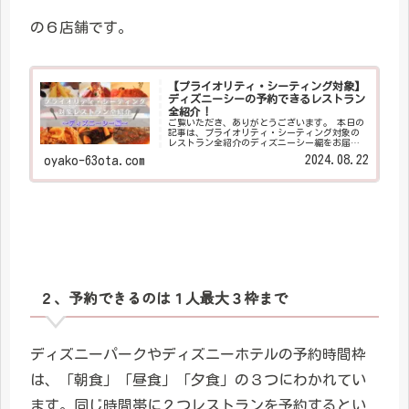
の６店舗です。
【プライオリティ・シーティング対象】
ディズニーシーの予約できるレストラン
全紹介！
ご覧いただき、ありがとうございます。 本日の
記事は、プライオリティ・シーティング対象の
レストラン全紹介のディズニーシー編をお届け
します！ ディズニーシーの予約できるレストラ
2024.08.22
oyako-63ota.com
ンは、「ホライズンベイ・レストラン」「S.S.コ
ロンビア・ダイニングルーム」「テディ・ルー
ズヴェルト・ラウンジ」「マゼランズ」「レス
トラン櫻」「リストランテ・ディ・カナレッ
ト」の６つです。
２、予約できるのは１人最大３枠まで
ディズニーパークやディズニーホテルの予約時間枠
は、「朝食」「昼食」「夕食」の３つにわかれてい
ます。同じ時間帯に２つレストランを予約するとい