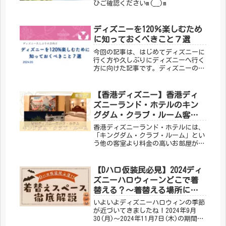
ひご確認くださいm(__)m
ディズニーを120％楽しむため
に知っておくべきこと７選
今回の記事は、はじめてディズニーに
行く方や久しぶりにディズニーへ行く
方に向けた記事です。ディズニーのシ
ステムが昔とはだいぶ違うらし
い...。ということはすでにご存じか
もしれません。そこでディズニーをよ
【香港ディズニー】香港ディ
り楽しむために、知っておくべきこと
ズニーランド・ホテルのキン
を７つご紹介します！
グダム・クラブ・ルーム客室
レポ(2025.04)
香港ディズニーランド・ホテルには、
「キングダム・クラブ・ルーム」とい
う他の客室より料金の高いお部屋があ
ります。今回は「キングダム・クラ
ブ・ルーム」客室のご紹介をします
_(._.)_
【Dハロ仮装民必見】2024ディ
ズニーハロウィーンどこで着
替える？～着替える場所につ
いて徹底解説～
いよいよディズニーハロウィンの季節
が近づいてきましたね！2024年9月
30(月)～2024年11月7日(木)の期間、