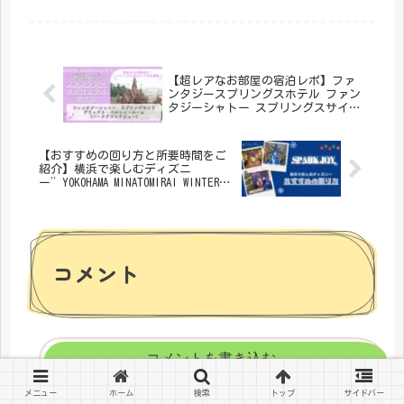
大人も全身仮装をした状態でパークを
楽しむことができます。そこで気にな
るのは、「どこで着替える問題」です
よね。今回の記事では、着替える場所
のご紹介と、それぞれのメリット・デ
メリットもご紹介しますので、ぜひ最
【超レアなお部屋の宿泊レポ】ファ
後までご覧ください！
ンタジースプリングスホテル ファン
タジーシャトー スプリングスサイド
デラックス・バルコニールーム(パー
クグランドビュー)
【おすすめの回り方と所要時間をご
紹介】横浜で楽しむディズニ
ー”YOKOHAMA MINATOMIRAI WINTER
HOLIDAY”
コメント
コメントを書き込む
メニュー
ホーム
検索
トップ
サイドバー