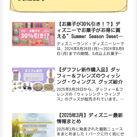
【お菓子が30％引き！？】デ
ィズニーでお菓子がお得に買
える”Summer Season Sweets
Promotion”購入品紹介
ディズニーランド・ディズニーシーで
は、2024年8月26日(月)～2024年9月9
日(月)までの期間、5点以上お菓子を
購入すると30％引きで購入できるキャ
ンペーンを実施しています！今回の記
事では、リピートのお菓子や、気にな
【ダフフレ新作購入品】ダッ
っていた商品を購入してきましたの
フィー＆フレンズのウィッシ
で、その購入品をご紹介します!!
ング・ウィングス グッズ紹介
2025年8月28日から、ダッフィー＆フ
レンズの「ウィッシング・ウィング
ス」のグッズが販売されています。今
回のダフフレ新作グッズもとってもか
わいかったです( ；∀；)グッズとス
ーベニアの購入品紹介とサイズ感など
【2025年3月】ディズニー最新
のレポをしますので、グッズ購入の参
情報まとめ
考になればうれしいです！
2025年3月に発表された最新ニュース
をまとめました！パークに行く前にぜ