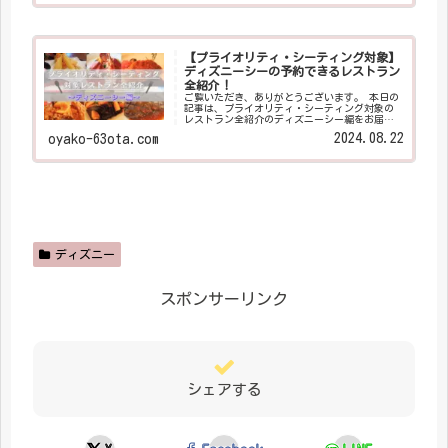
もお伝えしますので、ぜひ最後までご覧くださ
い。 レストラン選びのお役に立てればうれしい
です(/・ω・)/
【プライオリティ・シーティング対象】
ディズニーシーの予約できるレストラン
全紹介！
ご覧いただき、ありがとうございます。 本日の
記事は、プライオリティ・シーティング対象の
レストラン全紹介のディズニーシー編をお届け
します！ ディズニーシーの予約できるレストラ
2024.08.22
oyako-63ota.com
ンは、「ホライズンベイ・レストラン」「S.S.コ
ロンビア・ダイニングルーム」「テディ・ルー
ズヴェルト・ラウンジ」「マゼランズ」「レス
トラン櫻」「リストランテ・ディ・カナレッ
ト」の６つです。
ディズニー
スポンサーリンク
シェアする