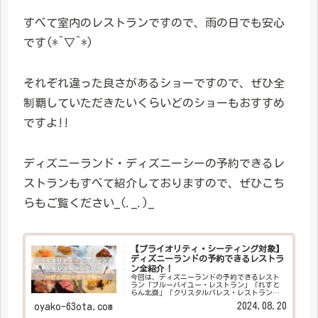
すべて室内のレストランですので、雨の日でも安心
です(*^▽^*)
それぞれ違った良さがあるショーですので、ぜひ全
制覇していただきたいくらいどのショーもおすすめ
ですよ!!
ディズニーランド・ディズニーシーの予約できるレ
ストランもすべて紹介しておりますので、ぜひこち
らもご覧ください_(._.)_
【プライオリティ・シーティング対象】
ディズニーランドの予約できるレストラ
ン全紹介！
今回は、ディズニーランドの予約できるレスト
ラン「ブルーバイユー・レストラン」「れすと
らん北齋」「クリスタルパレス・レストラン」
「センターストリート・コーヒーハウス」「イ
2024.08.20
oyako-63ota.com
ーストサイド・カフェ」をご紹介します！ 私た
ちの好き度と、レストランのおすすめポイント