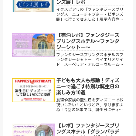
ンズ展」レポ
イクスピアリの「ファンタジースプリ
ングス ニューチャプター・ビギンズ
展」に行ってきました！展示内容や概
要、注意事項をレポします!!
【宿泊レポ】ファンタジース
プリングスホテル～ファンタ
ジーシャトー～
ファンタジースプリングスホテルのフ
ァンタジーシャトー ベイエリアサイ
ド スーペリア・アルコーヴルームに
宿泊してきました！今回の記事では、
ホテルや客室のレポをしますのでぜひ
最後までご覧ください_(._.)_
子どもも大人も感動！ディズ
ニーで過ごす特別な誕生日の
楽しみ方10選
友達や家族の誕生日をディズニーでお
祝いしたい！というとき、ありますよ
ね!!今回の記事では、誕生日にディズ
ニーでしてほしいことをまとめました
ので、ぜひ最後までご覧ください。
【レポ】ファンタジースプリ
ングスホテル「グランパラデ