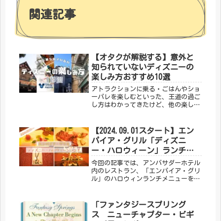
関連記事
【オタクが解説する】意外と
知られていないディズニーの
楽しみ方おすすめ10選
アトラクションに乗る・ごはんやショ
ーパレを楽しむといった、王道の過ご
し方はわかってきたけど、他の楽しみ
方はないのかな？と思っている方に向
けて、意外と知られていないディズニ
ーの楽しみ方をご紹介します！
【2024.09.01スタート】エン
パイア・グリル「ディズニ
ー・ハロウィーン」ランチレ
ポ
今回の記事では、アンバサダーホテル
内のレストラン、「エンパイア・グリ
ル」のハロウィンランチメニューをレ
ポートします。
「ファンタジースプリング
ス ニューチャプター・ビギ