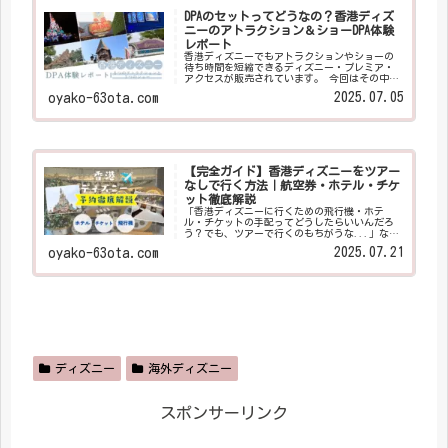
DPAのセットってどうなの？香港ディズ
ニーのアトラクション＆ショーDPA体験
レポート
香港ディズニーでもアトラクションやショーの
待ち時間を短縮できるディズニー・プレミア・
アクセスが販売されています。 今回はその中で
も、８つのアトラクションの待ち時間短縮＆３
2025.07.05
oyako-63ota.com
つのショーを優先で鑑賞できるセットを実際に
使ってみたレポをしていきたいと思います。
【完全ガイド】香港ディズニーをツアー
なしで行く方法｜航空券・ホテル・チケ
ット徹底解説
「香港ディズニーに行くための飛行機・ホテ
ル・チケットの手配ってどうしたらいいんだろ
う？でも、ツアーで行くのもちがうな...」なん
てお困りではありませんか？ ツアーだと自由に
2025.07.21
oyako-63ota.com
動けないから自分で予約したいという方も多い
と思います。 そんな方に向けて、私たちが航空
券やホテル・チケットをどのように自分たちで
予約したのか、この記事で徹底解説します！！
ディズニー
海外ディズニー
スポンサーリンク