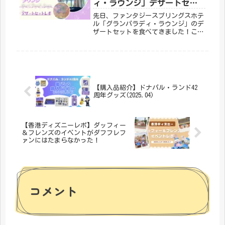
ィ・ラウンジ」デザートセッ
ト
先日、ファンタジースプリングスホテ
ル「グランパラディ・ラウンジ」のデ
ザートセットを食べてきました！この
記事ではそのレポをお届けしますの
で、ぜひ最後までご覧ください
<m(__)m>
【購入品紹介】ドナパル・ランド42
周年グッズ(2025.04)
【香港ディズニーレポ】ダッフィー
＆フレンズのイベントがダフフレフ
ァンにはたまらなかった！
コメント