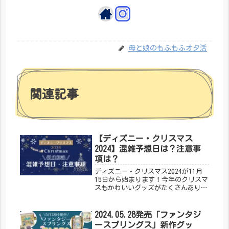
母と娘のもふもふオタ活
関連記事
【ディズニー・クリスマス
2024】混雑予想日は？注意事
項は？
ディズニー・クリスマス2024が11月
15日から始まります！今年のクリスマ
スもかわいいグッズがたくさんありま
すよね～(・∀・)この記事では、混雑
予想日や注意事項を徹底解説しますの
で、遊びに行く予定のある方はぜひ最
2024.05.28発売「ファンタジ
後までご覧ください<(_ _)>
ースプリングス」新作グッ