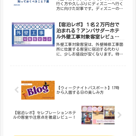
行く方や久しぶりにディズニーへ行く
方に向けた記事です。ディズニーのシ
ステムが昔とはだいぶ違うらし
い...。ということはすでにご存じか
もしれません。そこでディズニーをよ
【宿泊レポ】１名２万円台で
り楽しむために、知っておくべきこと
泊まれる？アンバサダーホテ
を７つご紹介します！
ル外壁工事対象客室レビュー
(2024.05)
外壁工事対象客室は、外壁補修工事箇
所に位置する客室に宿泊する代わり
に、少しお値段が安くなります。特別
価格で泊まれるのは嬉しいけど、公式
ホームページに匂いや騒音が発生する
と書いてありますので、「どの程度の
匂い・騒音なんだろう？」と気になり
ますよね。そこで、この記事では私た
ちが実際に泊まってきた宿泊レポをし
【ウィークナイトパスポート】17時
ていきたいと思います！
から入園する日の楽しみ方
【宿泊レポ】セレブレーションホテ
ルの客室や注意点を徹底レビュー！