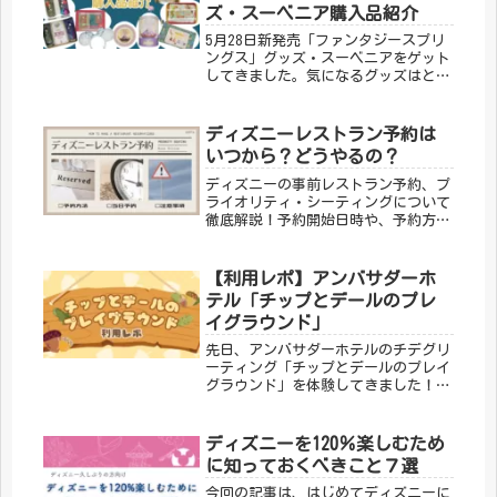
ズ・スーベニア購入品紹介
5月28日新発売「ファンタジースプリ
ングス」グッズ・スーベニアをゲット
してきました。気になるグッズはとっ
ても多かったのですが、その中から厳
選して購入してきましたので、その購
入品紹介をお届けします。
ディズニーレストラン予約は
いつから？どうやるの？
ディズニーの事前レストラン予約、プ
ライオリティ・シーティングについて
徹底解説！予約開始日時や、予約方
法、注意事項をご紹介します。
【利用レポ】アンバサダーホ
テル「チップとデールのプレ
イグラウンド」
先日、アンバサダーホテルのチデグリ
ーティング「チップとデールのプレイ
グラウンド」を体験してきました！こ
の記事では、客層やグリーティングの
様子、所要時間などをレポートしてい
きます!!
ディズニーを120％楽しむため
に知っておくべきこと７選
今回の記事は、はじめてディズニーに